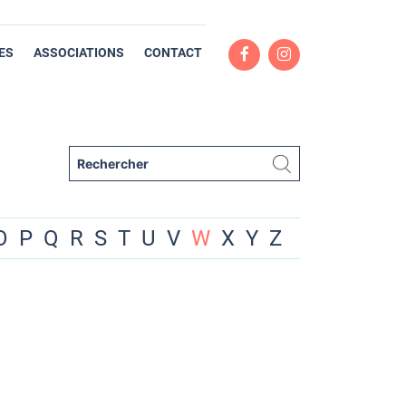
ES
ASSOCIATIONS
CONTACT
O
P
Q
R
S
T
U
V
W
X
Y
Z