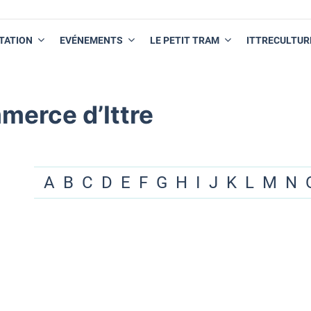
TATION
EVÉNEMENTS
LE PETIT TRAM
ITTRECULTUR
merce d’Ittre
A
B
C
D
E
F
G
H
I
J
K
L
M
N