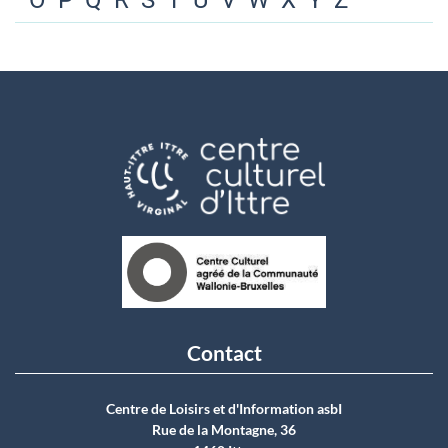
O
P
Q
R
S
T
U
V
W
X
Y
Z
Contact
Centre de Loisirs et d'Information asbI
Rue de la Montagne, 36