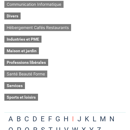
Communication Informatique
Divers
Hébergement Cafés Restaurants
Industries et PME
Maison et jardin
Professions libérales
Santé Beauté Forme
Services
Sports et loisirs
A
B
C
D
E
F
G
H
I
J
K
L
M
N