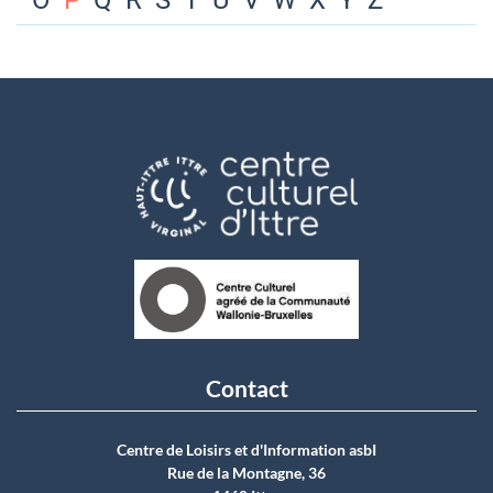
O
P
Q
R
S
T
U
V
W
X
Y
Z
Contact
Centre de Loisirs et d'Information asbI
Rue de la Montagne, 36