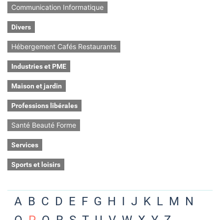
Communication Informatique
Divers
Hébergement Cafés Restaurants
Industries et PME
Maison et jardin
Professions libérales
Santé Beauté Forme
Services
Sports et loisirs
A
B
C
D
E
F
G
H
I
J
K
L
M
N