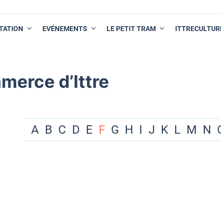
TATION
EVÉNEMENTS
LE PETIT TRAM
ITTRECULTUR
merce d’Ittre
A
B
C
D
E
F
G
H
I
J
K
L
M
N