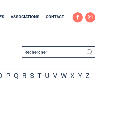
ES
ASSOCIATIONS
CONTACT
O
P
Q
R
S
T
U
V
W
X
Y
Z