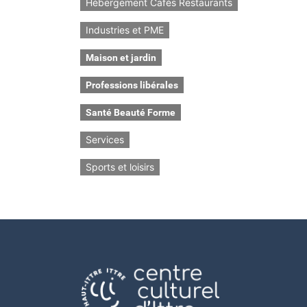
Hébergement Cafés Restaurants
Industries et PME
Maison et jardin
Professions libérales
Santé Beauté Forme
Services
Sports et loisirs