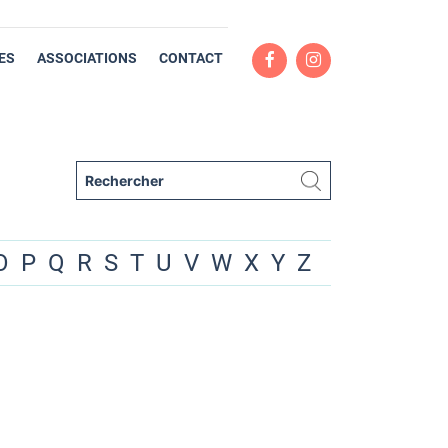
ES
ASSOCIATIONS
CONTACT
O
P
Q
R
S
T
U
V
W
X
Y
Z