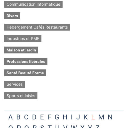
Communication Informatique
Divers
Hébergement Cafés Restaurants
Industries et PME
Maison et jardin
Professions libérales
Santé Beauté Forme
Services
Sports et loisirs
A
B
C
D
E
F
G
H
I
J
K
L
M
N