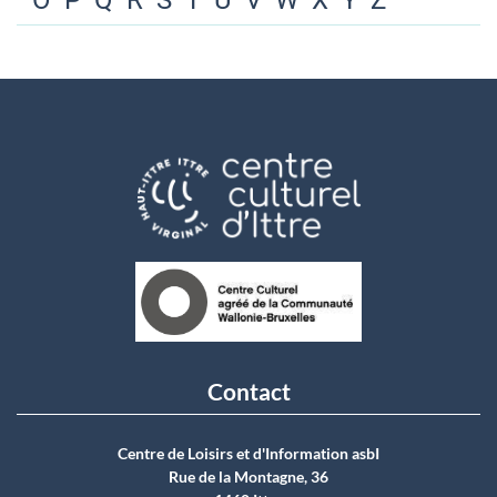
O
P
Q
R
S
T
U
V
W
X
Y
Z
Contact
Centre de Loisirs et d'Information asbI
Rue de la Montagne, 36