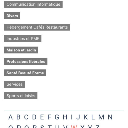
Communication Informatique
Divers
Hébergement Cafés Restaurants
Industries et PME
Maison et jardin
Professions libérales
Santé Beauté Forme
Services
Sports et loisirs
A
B
C
D
E
F
G
H
I
J
K
L
M
N