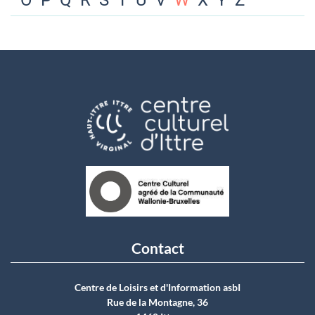
O
P
Q
R
S
T
U
V
W
X
Y
Z
Contact
Centre de Loisirs et d'Information asbI
Rue de la Montagne, 36