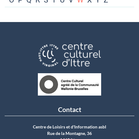
O
P
Q
R
S
T
U
V
W
X
Y
Z
Contact
Centre de Loisirs et d'Information asbI
Rue de la Montagne, 36