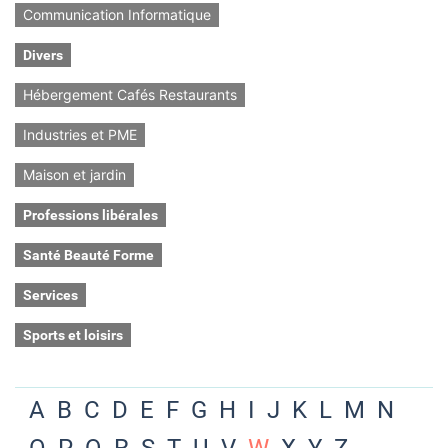
Communication Informatique
Divers
Hébergement Cafés Restaurants
Industries et PME
Maison et jardin
Professions libérales
Santé Beauté Forme
Services
Sports et loisirs
A
B
C
D
E
F
G
H
I
J
K
L
M
N