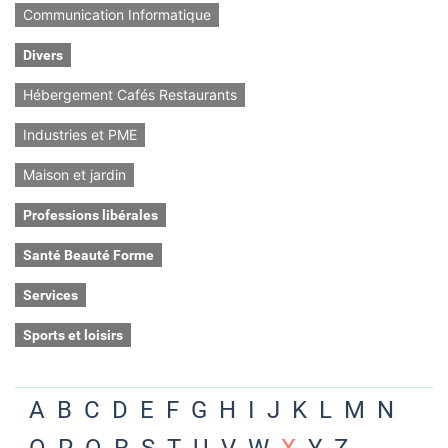
Communication Informatique
Divers
Hébergement Cafés Restaurants
Industries et PME
Maison et jardin
Professions libérales
Santé Beauté Forme
Services
Sports et loisirs
A
B
C
D
E
F
G
H
I
J
K
L
M
N