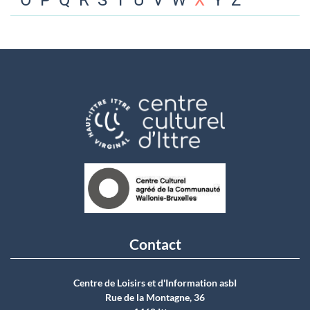
O
P
Q
R
S
T
U
V
W
X
Y
Z
Contact
Centre de Loisirs et d'Information asbI
Rue de la Montagne, 36