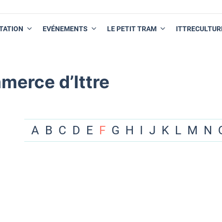
TATION
EVÉNEMENTS
LE PETIT TRAM
ITTRECULTUR
merce d’Ittre
A
B
C
D
E
F
G
H
I
J
K
L
M
N