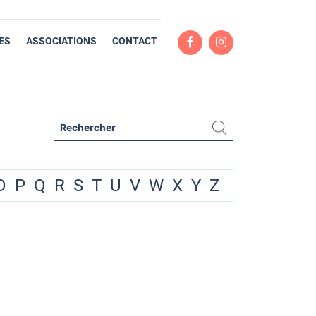
ES
ASSOCIATIONS
CONTACT
O
P
Q
R
S
T
U
V
W
X
Y
Z