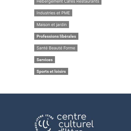
Hébergement Cafés Restaurants
Industries et PME
Maison et jardin
Professions libérales
Santé Beauté Forme
Services
Sports et loisirs