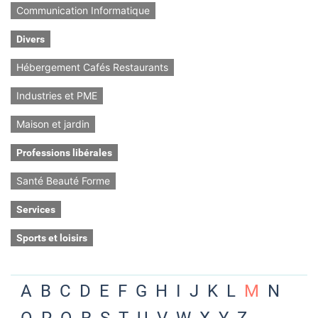
Communication Informatique
Divers
Hébergement Cafés Restaurants
Industries et PME
Maison et jardin
Professions libérales
Santé Beauté Forme
Services
Sports et loisirs
A
B
C
D
E
F
G
H
I
J
K
L
M
N