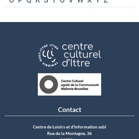
O
P
Q
R
S
T
U
V
W
X
Y
Z
Contact
Centre de Loisirs et d'Information asbI
Rue de la Montagne, 36