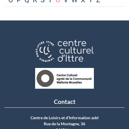
O
P
Q
R
S
T
U
V
W
X
Y
Z
Contact
Centre de Loisirs et d'Information asbI
Rue de la Montagne, 36