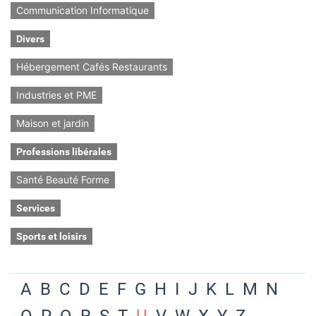
Communication Informatique
Divers
Hébergement Cafés Restaurants
Industries et PME
Maison et jardin
Professions libérales
Santé Beauté Forme
Services
Sports et loisirs
A
B
C
D
E
F
G
H
I
J
K
L
M
N