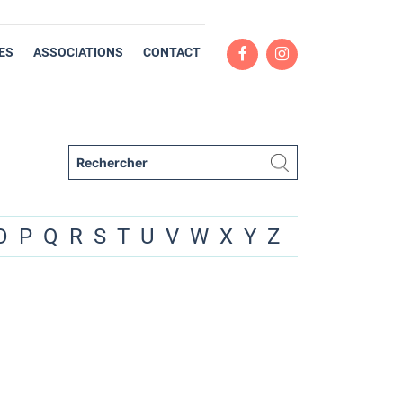
ES
ASSOCIATIONS
CONTACT
O
P
Q
R
S
T
U
V
W
X
Y
Z