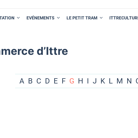
TATION
EVÉNEMENTS
LE PETIT TRAM
ITTRECULTUR
merce d’Ittre
A
B
C
D
E
F
G
H
I
J
K
L
M
N