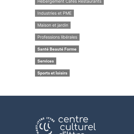
Hébergement Cafés Restaurants
Industries et PME
Maison et jardin
Professions libérales
Santé Beauté Forme
Services
Sports et loisirs