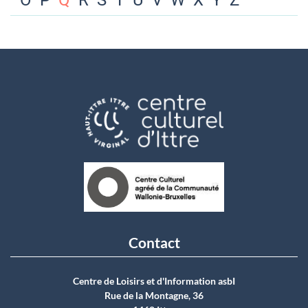
O
P
Q
R
S
T
U
V
W
X
Y
Z
Contact
Centre de Loisirs et d'Information asbI
Rue de la Montagne, 36