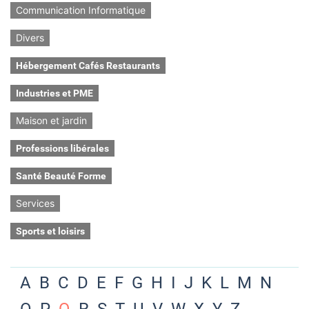
Communication Informatique
Divers
Hébergement Cafés Restaurants
Industries et PME
Maison et jardin
Professions libérales
Santé Beauté Forme
Services
Sports et loisirs
A
B
C
D
E
F
G
H
I
J
K
L
M
N