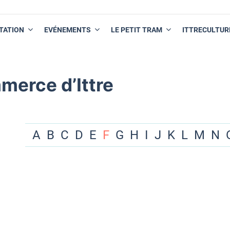
TATION
EVÉNEMENTS
LE PETIT TRAM
ITTRECULTUR
merce d’Ittre
A
B
C
D
E
F
G
H
I
J
K
L
M
N