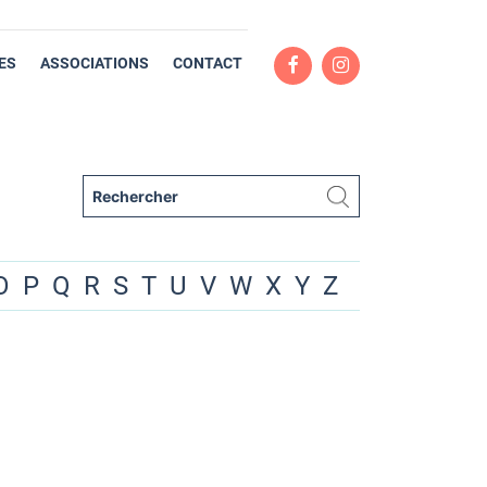
ES
ASSOCIATIONS
CONTACT
O
P
Q
R
S
T
U
V
W
X
Y
Z