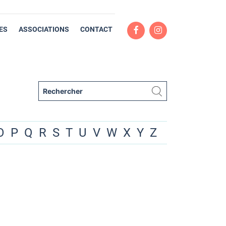
ES
ASSOCIATIONS
CONTACT
O
P
Q
R
S
T
U
V
W
X
Y
Z