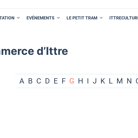
TATION
EVÉNEMENTS
LE PETIT TRAM
ITTRECULTUR
merce d’Ittre
A
B
C
D
E
F
G
H
I
J
K
L
M
N