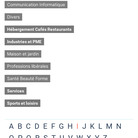
Communication Informatique
Divers
Hébergement Cafés Restaurants
Industries et PME
Maison et jardin
Professions libérales
Santé Beauté Forme
Services
Sports et loisirs
A
B
C
D
E
F
G
H
I
J
K
L
M
N