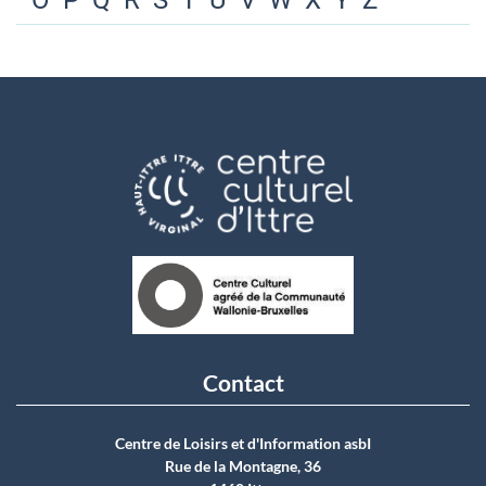
O
P
Q
R
S
T
U
V
W
X
Y
Z
Contact
Centre de Loisirs et d'Information asbI
Rue de la Montagne, 36