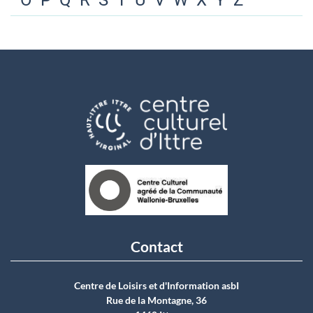
O
P
Q
R
S
T
U
V
W
X
Y
Z
Contact
Centre de Loisirs et d'Information asbI
Rue de la Montagne, 36