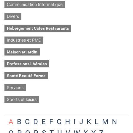
Communication Informatique
Divers
Hébergement Cafés Restaurants
Industries et PME
Maison et jardin
Professions libérales
Santé Beauté Forme
Services
Sports et loisirs
A
B
C
D
E
F
G
H
I
J
K
L
M
N