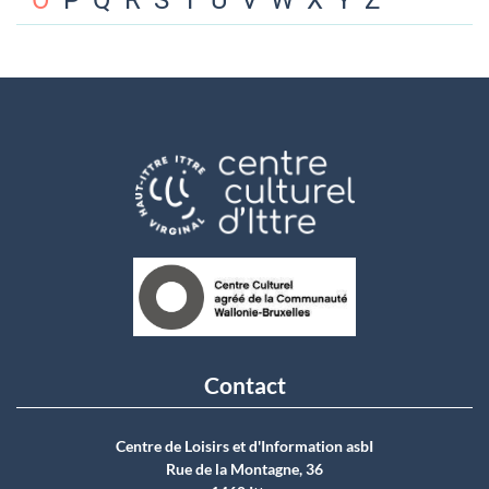
O
P
Q
R
S
T
U
V
W
X
Y
Z
Contact
Centre de Loisirs et d'Information asbI
Rue de la Montagne, 36