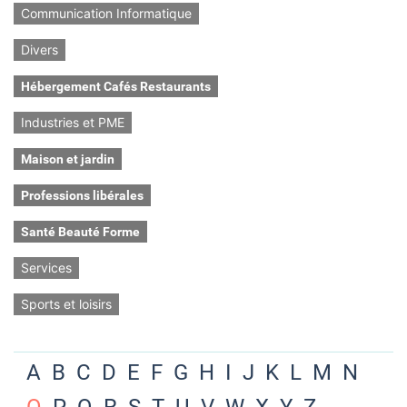
Communication Informatique
Divers
Hébergement Cafés Restaurants
Industries et PME
Maison et jardin
Professions libérales
Santé Beauté Forme
Services
Sports et loisirs
A
B
C
D
E
F
G
H
I
J
K
L
M
N