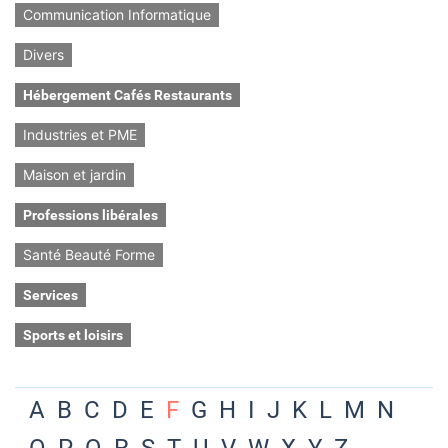
Communication Informatique
Divers
Hébergement Cafés Restaurants
Industries et PME
Maison et jardin
Professions libérales
Santé Beauté Forme
Services
Sports et loisirs
A
B
C
D
E
F
G
H
I
J
K
L
M
N