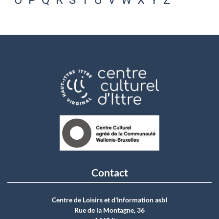
O
P
Q
R
S
T
U
V
W
X
Y
Z
Contact
Centre de Loisirs et d'Information asbI
Rue de la Montagne, 36