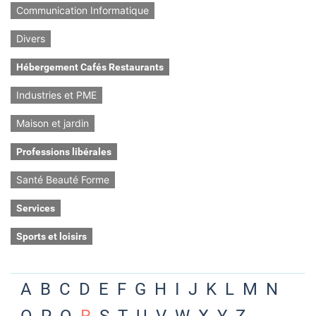
Communication Informatique
Divers
Hébergement Cafés Restaurants
Industries et PME
Maison et jardin
Professions libérales
Santé Beauté Forme
Services
Sports et loisirs
A
B
C
D
E
F
G
H
I
J
K
L
M
N