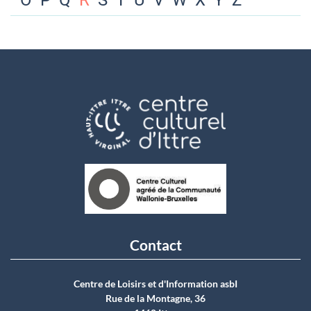
O
P
Q
R
S
T
U
V
W
X
Y
Z
Contact
Centre de Loisirs et d'Information asbI
Rue de la Montagne, 36