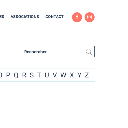
ES
ASSOCIATIONS
CONTACT
O
P
Q
R
S
T
U
V
W
X
Y
Z