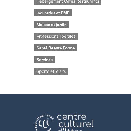
Hébergement Cafés Restaurants
Industries et PME
Maison et jardin
Professions libérales
Santé Beauté Forme
Services
Sports et loisirs