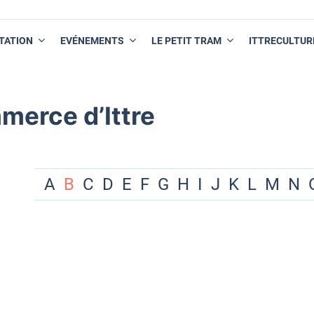
TATION
EVÉNEMENTS
LE PETIT TRAM
ITTRECULTUR
merce d’Ittre
A
B
C
D
E
F
G
H
I
J
K
L
M
N