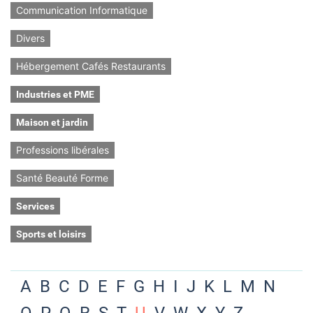
Communication Informatique
Divers
Hébergement Cafés Restaurants
Industries et PME
Maison et jardin
Professions libérales
Santé Beauté Forme
Services
Sports et loisirs
A
B
C
D
E
F
G
H
I
J
K
L
M
N