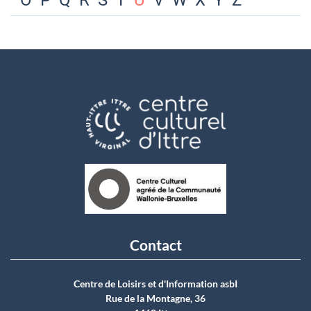
O
P
Q
R
S
T
U
V
W
X
Y
Z
Contact
Centre de Loisirs et d'Information asbI
Rue de la Montagne, 36