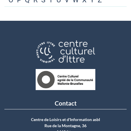
O
P
Q
R
S
T
U
V
W
X
Y
Z
Contact
Centre de Loisirs et d'Information asbI
Rue de la Montagne, 36