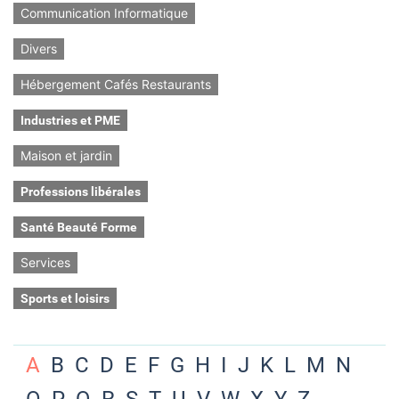
Communication Informatique
Divers
Hébergement Cafés Restaurants
Industries et PME
Maison et jardin
Professions libérales
Santé Beauté Forme
Services
Sports et loisirs
A
B
C
D
E
F
G
H
I
J
K
L
M
N