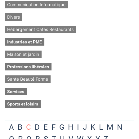
Communication Informatique
Divers
Hébergement Cafés Restaurants
Industries et PME
Maison et jardin
Professions libérales
Santé Beauté Forme
Services
Sports et loisirs
A
B
C
D
E
F
G
H
I
J
K
L
M
N