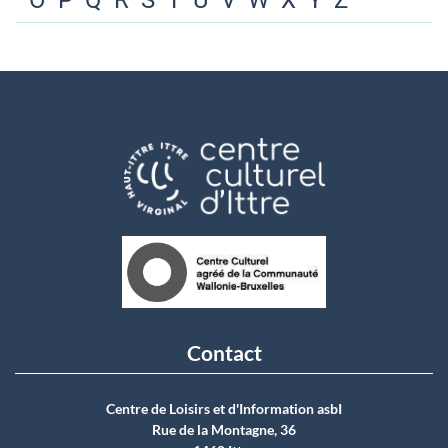
O
P
Q
R
S
T
U
V
W
X
Y
Z
Contact
Centre de Loisirs et d'Information asbI
Rue de la Montagne, 36