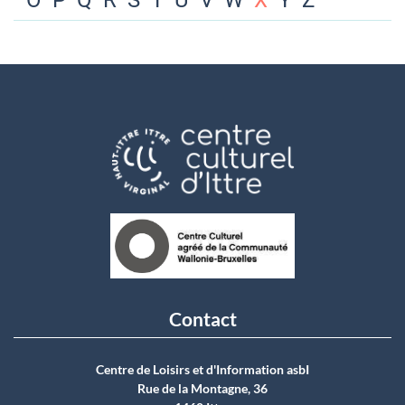
O
P
Q
R
S
T
U
V
W
X
Y
Z
Contact
Centre de Loisirs et d'Information asbI
Rue de la Montagne, 36