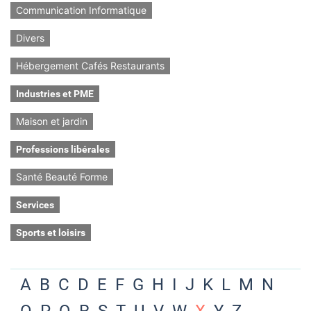
Communication Informatique
Divers
Hébergement Cafés Restaurants
Industries et PME
Maison et jardin
Professions libérales
Santé Beauté Forme
Services
Sports et loisirs
A
B
C
D
E
F
G
H
I
J
K
L
M
N