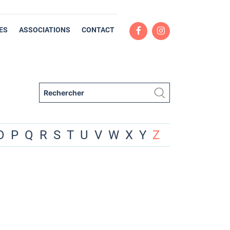
ES
ASSOCIATIONS
CONTACT
O
P
Q
R
S
T
U
V
W
X
Y
Z