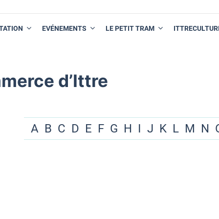
TATION
EVÉNEMENTS
LE PETIT TRAM
ITTRECULTUR
merce d’Ittre
A
B
C
D
E
F
G
H
I
J
K
L
M
N