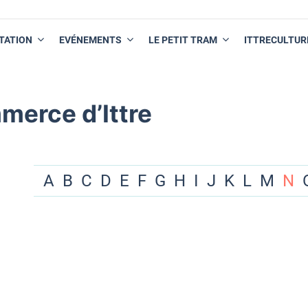
TATION
EVÉNEMENTS
LE PETIT TRAM
ITTRECULTUR
merce d’Ittre
A
B
C
D
E
F
G
H
I
J
K
L
M
N