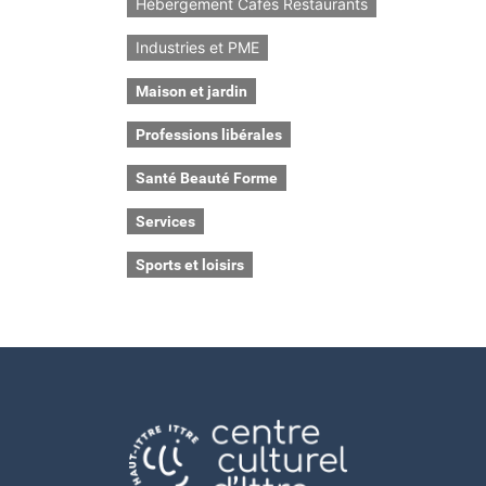
Hébergement Cafés Restaurants
Industries et PME
Maison et jardin
Professions libérales
Santé Beauté Forme
Services
Sports et loisirs