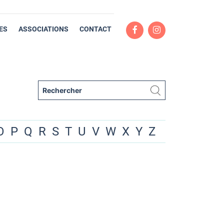
ES
ASSOCIATIONS
CONTACT
O
P
Q
R
S
T
U
V
W
X
Y
Z