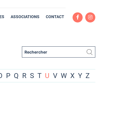
ES
ASSOCIATIONS
CONTACT
O
P
Q
R
S
T
U
V
W
X
Y
Z