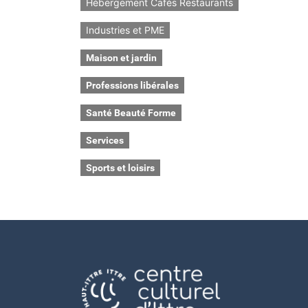
Hébergement Cafés Restaurants
Industries et PME
Maison et jardin
Professions libérales
Santé Beauté Forme
Services
Sports et loisirs