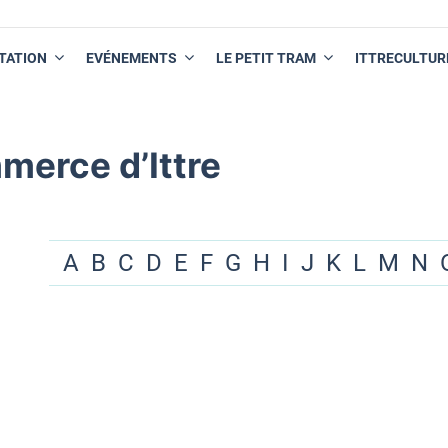
TATION
EVÉNEMENTS
LE PETIT TRAM
ITTRECULTUR
merce d’Ittre
A
B
C
D
E
F
G
H
I
J
K
L
M
N