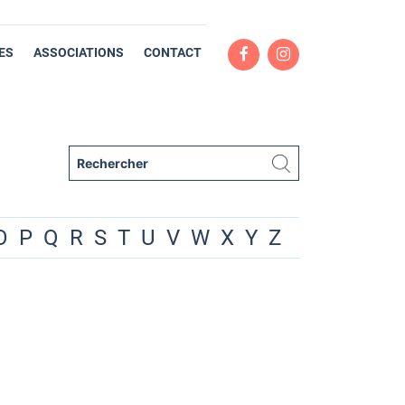
ES
ASSOCIATIONS
CONTACT
O
P
Q
R
S
T
U
V
W
X
Y
Z