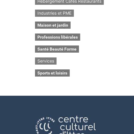
Hébergement Cafés Restaurants
Industries et PME
Maison et jardin
Professions libérales
Santé Beauté Forme
Services
Sports et loisirs