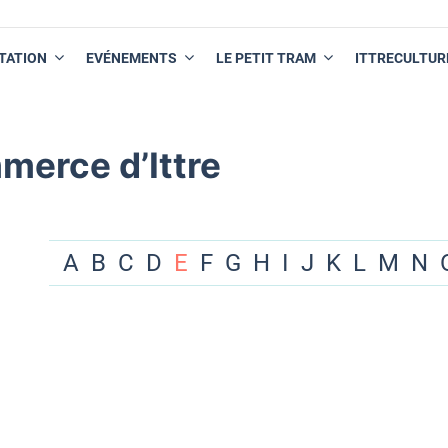
TATION
EVÉNEMENTS
LE PETIT TRAM
ITTRECULTUR
merce d’Ittre
A
B
C
D
E
F
G
H
I
J
K
L
M
N