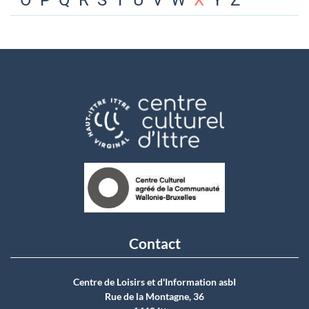
O
P
Q
R
S
T
U
V
W
X
Y
Z
Contact
Centre de Loisirs et d'Information asbI
Rue de la Montagne, 36