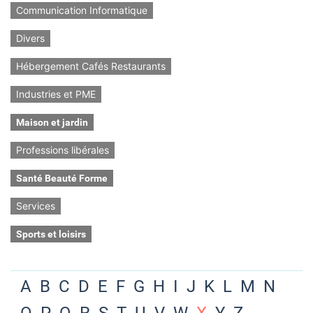
Communication Informatique
Divers
Hébergement Cafés Restaurants
Industries et PME
Maison et jardin
Professions libérales
Santé Beauté Forme
Services
Sports et loisirs
A
B
C
D
E
F
G
H
I
J
K
L
M
N