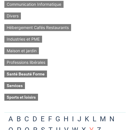
Communication Informatique
Divers
Hébergement Cafés Restaurants
Industries et PME
Maison et jardin
Professions libérales
Santé Beauté Forme
Services
Sports et loisirs
A
B
C
D
E
F
G
H
I
J
K
L
M
N