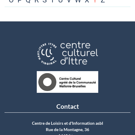
O
P
Q
R
S
T
U
V
W
X
Y
Z
Contact
Centre de Loisirs et d'Information asbI
Rue de la Montagne, 36