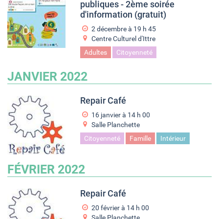
publiques - 2ème soirée
d'information (gratuit)
2 décembre à 19
h
45
Centre Culturel d'Ittre
Adultes
Citoyenneté
JANVIER 2022
Repair Café
16 janvier à 14
h
00
Salle Planchette
Citoyenneté
Famille
Intérieur
FÉVRIER 2022
Repair Café
20 février à 14
h
00
Salle Planchette