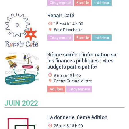
Citoyenneté
Famille
Intérieur
Repair Café
15 mai à 14
h
00
Salle Planchette
Citoyenneté
Famille
Intérieur
3ième soirée d’information sur
les finances publiques : «Les
budgets participatifs»
9 mai à 19
h
45
Centre Culturel d Ittre
Adultes
Citoyenneté
JUIN 2022
La donnerie, 6ème édition
25 juin à 13
h
00