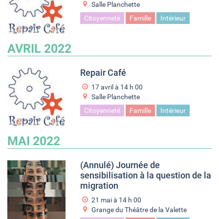
Salle Planchette
Citoyenneté
Famille
Intérieur
AVRIL 2022
Repair Café
17 avril à 14
h
00
Salle Planchette
Citoyenneté
Famille
Intérieur
MAI 2022
(Annulé) Journée de
sensibilisation à la question de la
migration
21 mai à 14
h
00
Grange du Théâtre de la Valette