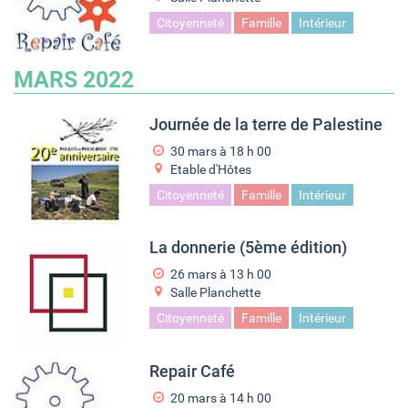
Citoyenneté
Famille
Intérieur
MARS 2022
Journée de la terre de Palestine
30 mars à 18
h
00
Etable d'Hôtes
Citoyenneté
Famille
Intérieur
La donnerie (5ème édition)
26 mars à 13
h
00
Salle Planchette
Citoyenneté
Famille
Intérieur
Repair Café
20 mars à 14
h
00