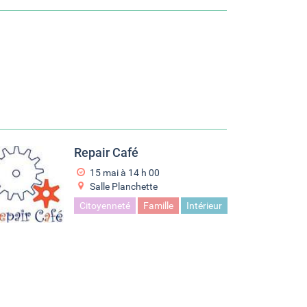
Repair Café
15 mai à 14
h
00
Salle Planchette
Citoyenneté
Famille
Intérieur