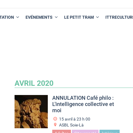
TATION
EVÉNEMENTS
LE PETIT TRAM
ITTRECULTUR
AVRIL 2020
ANNULATION Café philo :
L'intelligence collective et
moi
15 avril à 23
h
00
ASBL Soie-Là