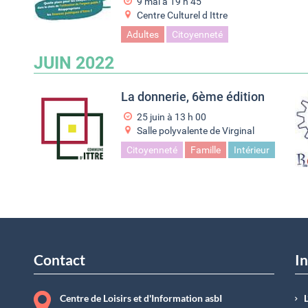
9 mai à 19
h
45
Centre Culturel d Ittre
Adultes
Citoyenneté
JUIN 2022
La donnerie, 6ème édition
25 juin à 13
h
00
Salle polyvalente de Virginal
Citoyenneté
Famille
Intérieur
Contact
In
Centre de Loisirs et d'Information asbI