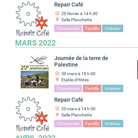
Repair Café
20 février à 14
h
00
Salle Planchette
Citoyenneté
Famille
Intérieur
MARS 2022
Journée de la terre de
Palestine
30 mars à 18
h
00
Etable d'Hôtes
Citoyenneté
Famille
Intérieur
Repair Café
20 mars à 14
h
00
Salle Planchette
Citoyenneté
Famille
Intérieur