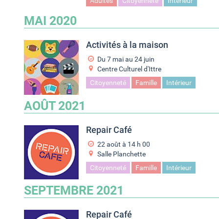
Adultes
Citoyenneté
Intérieur
MAI 2020
Activités à la maison
Du
7 mai
au
24 juin
Centre Culturel d'Ittre
Citoyenneté
Famille
Intérieur
AOÛT 2021
Repair Café
22 août à 14
h
00
Salle Planchette
Citoyenneté
Famille
Intérieur
SEPTEMBRE 2021
Repair Café