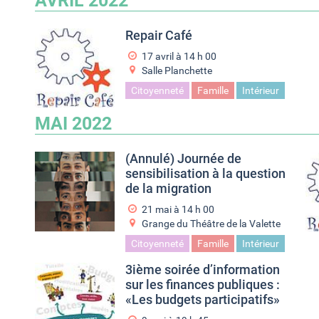
AVRIL 2022
Repair Café
17 avril à 14
h
00
Salle Planchette
Citoyenneté
Famille
Intérieur
MAI 2022
(Annulé) Journée de
sensibilisation à la question
de la migration
21 mai à 14
h
00
Grange du Théâtre de la Valette
Citoyenneté
Famille
Intérieur
3ième soirée d’information
sur les finances publiques :
«Les budgets participatifs»