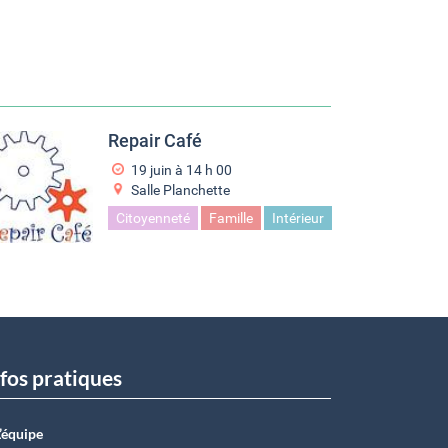
Repair Café
19 juin à 14
h
00
Salle Planchette
Citoyenneté
Famille
Intérieur
fos pratiques
L’équipe