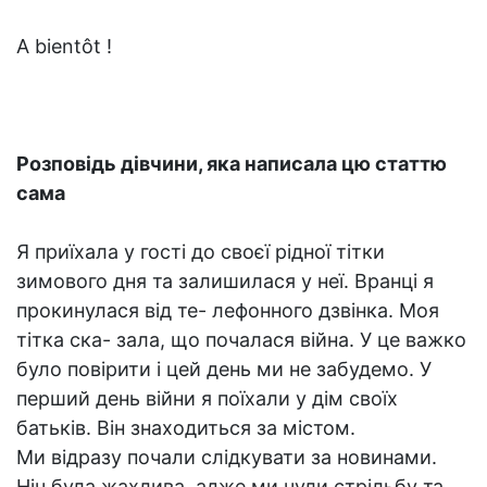
A bientôt !
Розповідь дівчини, яка написала цю статтю
сама
Я приїхала у гості до своєї рідної тітки
зимового дня та залишилася у неї. Вранці я
прокинулася від те- лефонного дзвінка. Моя
тітка ска- зала, що почалася війна. У це важко
було повірити і цей день ми не забудемо. У
перший день війни я поїхали у дім своїх
батьків. Він знаходиться за містом.
Ми відразу почали слідкувати за новинами.
Ніч була жахлива, адже ми чули стрільбу та