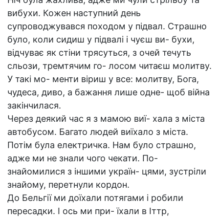
вибухи. Кожен наступний день
супроводжувався походом у підвал. Страшно
було, коли сидиш у підвалі і чуєш ви- бухи,
відчуває як стіни трясуться, з очей течуть
сльози, тремтячим го- лосом читаєш молитву.
У такі мо- менти віриш у все: молитву, Бога,
чудеса, диво, а бажання лише одне- щоб війна
закінчилася.
Через деякий час я з мамою виї- хала з міста
автобусом. Багато людей виїхало з міста.
Потім була електричка. Нам було страшно,
адже ми не знали чого чекати. По-
знайомилися з іншими україн- цями, зустріли
знайому, перетнули кордон.
До Бельгії ми доїхали потягами і робили
пересадки. І ось ми при- їхали в Іттр,