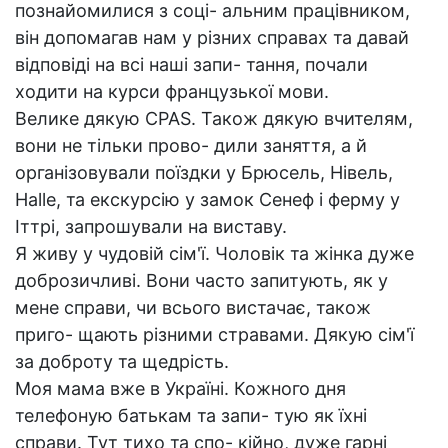
познайомилися з соці- альним працівником,
він допомагав нам у різних справах та давай
відповіді на всі наші запи- тання, почали
ходити на курси французької мови.
Велике дякую CPAS. Також дякую вчителям,
вони не тільки прово- дили заняття, а й
організовували поїздки у Брюсель, Нівель,
Halle, та екскурсію у замок Сенеф і ферму у
Іттрі, запрошували на виставу.
Я живу у чудовій сім'ї. Чоловік та жінка дуже
доброзичливі. Вони часто запитують, як у
мене справи, чи всього вистачає, також
приго- щають різними стравами. Дякую сім'ї
за доброту та щедрість.
Моя мама вже в Україні. Кожного дня
телефоную батькам та запи- тую як їхні
справи. Тут тихо та спо- кійно, дуже гарні