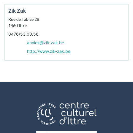
Zik Zak
Rue de Tubize 28
1460
Ittre
0476/53.00.56
annick@zik-zak.be
http://www.zik-zak.be