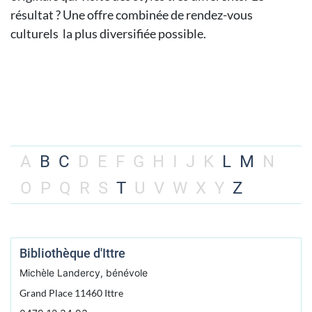
résultat ? Une offre combinée de rendez-vous
culturels la plus diversifiée possible.
A
B
C
D
E
F
G
H
I
J
K
L
M
N
O
P
Q
R
S
T
U
V
W
X
Y
Z
Bibliothèque d'Ittre
Michèle Landercy, bénévole
Grand Place 11460 Ittre