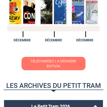
DÉCEMBRE
DÉCEMBRE
DÉCEMBRE
2
TÉLÉCHARGEZ LA DERNIÈRE
ÉDITION
LES ARCHIVES DU PETIT TRAM
Le Petit Tram
2026