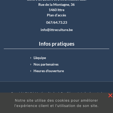
Rue de la Montagne, 36
1460 Ittre
Plan d’accès
067/64.73.23
info@ittreculture.be
Infos pratiques
L’équipe
Nos partenaires
Heures d'ouverture
Copyright CLI © |
Mentions légales
|
Conditions générales de vente
|
N°Entreprise : BE0414.742.009 |
BE50 0012 6285 4518
Notre site utilise des cookies pour améliorer
l'expérience client et l'utilisation de son site.
En continuant à surfer sur ce site, vous acceptez
les