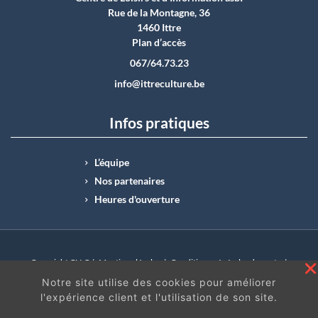
Rue de la Montagne, 36
1460 Ittre
Plan d’accès
067/64.73.23
info@ittreculture.be
Infos pratiques
L’équipe
Nos partenaires
Heures d'ouverture
Copyright CLI © |
Mentions légales
|
Conditions générales de vente
|
N°Entreprise : BE0414.742.009 |
BE50 0012 6285 4518
Notre site utilise des cookies pour améliorer
l'expérience client et l'utilisation de son site.
En continuant à surfer sur ce site, vous acceptez
les