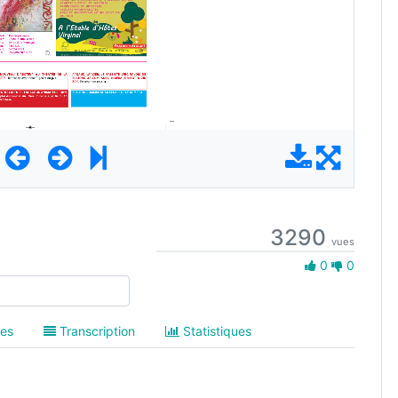
3290
vues
0 Aime
0
0
es
Transcription
Statistiques