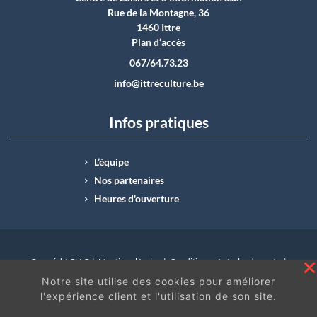
Rue de la Montagne, 36
1460 Ittre
Plan d’accès
067/64.73.23
info@ittreculture.be
Infos pratiques
L’équipe
Nos partenaires
Heures d'ouverture
Copyright CLI © |
Mentions légales
|
Conditions générales de vente
|
N°Entreprise : BE0414.742.009 |
BE50 0012 6285 4518
Notre site utilise des cookies pour améliorer
l'expérience client et l'utilisation de son site.
En continuant à surfer sur ce site, vous acceptez
les