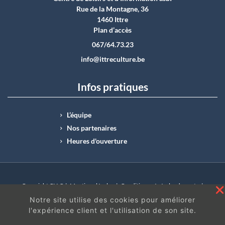
Rue de la Montagne, 36
1460 Ittre
Plan d’accès
067/64.73.23
info@ittreculture.be
Infos pratiques
L’équipe
Nos partenaires
Heures d'ouverture
Copyright CLI © |
Mentions légales
|
Conditions générales de vente
|
N°Entreprise : BE0414.742.009 |
BE50 0012 6285 4518
Notre site utilise des cookies pour améliorer
l'expérience client et l'utilisation de son site.
En continuant à surfer sur ce site, vous acceptez
les