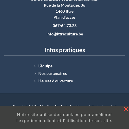
Rue de la Montagne, 36
1460 Ittre
Plan d’accès
067/64.73.23
info@ittreculture.be
Infos pratiques
L’équipe
Nos partenaires
Heures d'ouverture
Copyright CLI © |
Mentions légales
|
Conditions générales de vente
|
N°Entreprise : BE0414.742.009 |
BE50 0012 6285 4518
Notre site utilise des cookies pour améliorer
l'expérience client et l'utilisation de son site.
En continuant à surfer sur ce site, vous acceptez
les