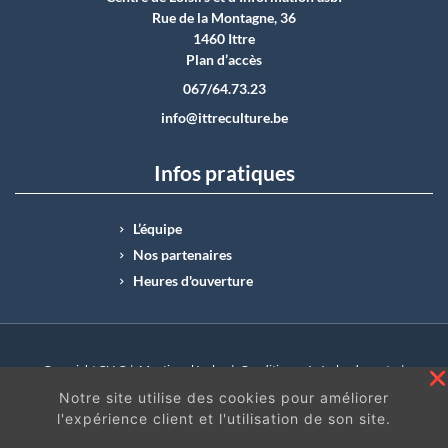
Rue de la Montagne, 36
1460 Ittre
Plan d’accès
067/64.73.23
info@ittreculture.be
Infos pratiques
L’équipe
Nos partenaires
Heures d'ouverture
Copyright CLI © |
Mentions légales
|
Conditions générales de vente
|
N°Entreprise : BE0414.742.009 |
BE50 0012 6285 4518
Notre site utilise des cookies pour améliorer
l'expérience client et l'utilisation de son site.
En continuant à surfer sur ce site, vous acceptez
les