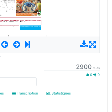
7
2900
vues
0 Aime
0
0
es
Transcription
Statistiques