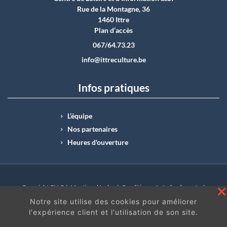
Rue de la Montagne, 36
1460 Ittre
Plan d’accès
067/64.73.23
info@ittreculture.be
Infos pratiques
L’équipe
Nos partenaires
Heures d'ouverture
Copyright CLI © |
Mentions légales
|
Conditions générales de vente
|
N°Entreprise : BE0414.742.009 |
BE50 0012 6285 4518
Notre site utilise des cookies pour améliorer
l'expérience client et l'utilisation de son site.
En continuant à surfer sur ce site, vous acceptez
les