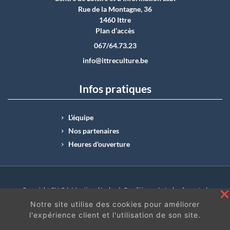
Rue de la Montagne, 36
1460 Ittre
Plan d’accès
067/64.73.23
info@ittreculture.be
Infos pratiques
L’équipe
Nos partenaires
Heures d'ouverture
Copyright CLI © |
Mentions légales
|
Conditions générales de vente
|
N°Entreprise : BE0414.742.009 |
BE50 0012 6285 4518
Notre site utilise des cookies pour améliorer
l'expérience client et l'utilisation de son site.
En continuant à surfer sur ce site, vous acceptez
les