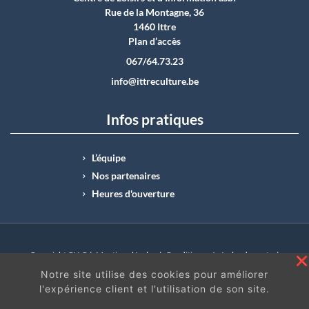
Rue de la Montagne, 36
1460 Ittre
Plan d’accès
067/64.73.23
info@ittreculture.be
Infos pratiques
L’équipe
Nos partenaires
Heures d'ouverture
Copyright CLI © |
Mentions légales
|
Conditions générales de vente
|
N°Entreprise : BE0414.742.009 |
BE50 0012 6285 4518
Notre site utilise des cookies pour améliorer
l'expérience client et l'utilisation de son site.
En continuant à surfer sur ce site, vous acceptez
les