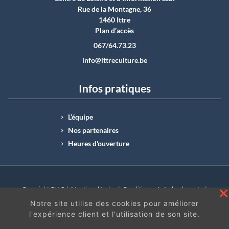
Rue de la Montagne, 36
1460 Ittre
Plan d’accès
067/64.73.23
info@ittreculture.be
Infos pratiques
L’équipe
Nos partenaires
Heures d'ouverture
Copyright CLI © |
Mentions légales
|
Conditions générales de vente
|
N°Entreprise : BE0414.742.009 |
BE50 0012 6285 4518
Notre site utilise des cookies pour améliorer
l'expérience client et l'utilisation de son site.
En continuant à surfer sur ce site, vous acceptez
les