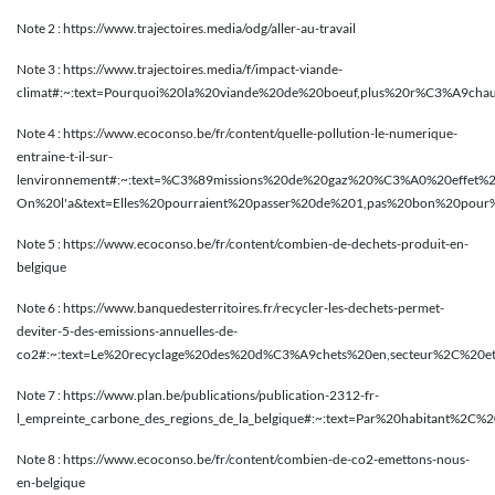
Note 2 : https://www.trajectoires.media/odg/aller-au-travail
Note 3 : https://www.trajectoires.media/f/impact-viande-
climat#:~:text=Pourquoi%20la%20viande%20de%20boeuf,plus%20r%C3%A9cha
Note 4 : https://www.ecoconso.be/fr/content/quelle-pollution-le-numerique-
entraine-t-il-sur-
lenvironnement#:~:text=%C3%89missions%20de%20gaz%20%C3%A0%20effet%2
On%20l'a&text=Elles%20pourraient%20passer%20de%201,pas%20bon%20pour%
Note 5 : https://www.ecoconso.be/fr/content/combien-de-dechets-produit-en-
belgique
Note 6 : https://www.banquedesterritoires.fr/recycler-les-dechets-permet-
deviter-5-des-emissions-annuelles-de-
co2#:~:text=Le%20recyclage%20des%20d%C3%A9chets%20en,secteur%2C%20et
Note 7 : https://www.plan.be/publications/publication-2312-fr-
l_empreinte_carbone_des_regions_de_la_belgique#:~:text=Par%20habitant%2C
Note 8 : https://www.ecoconso.be/fr/content/combien-de-co2-emettons-nous-
en-belgique